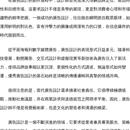
在廣告設計的創作過程中，設計師首先需深入理解品牌定位、產品特
性和目標市場。這要求設計不僅是美學的展現，更是對消費者心理和市場
趨勢的精準把握。一個成功的廣告設計，往往能在瞬間抓住觀眾眼球，如
運用鮮明的對比色、富有沖擊力的圖像或簡潔有力的口號，在信息爆炸的
時代脫穎而出。
從平面海報到數字媒體廣告，廣告設計的表現形式日益多元。隨著科
技發展，動態圖形、交互式設計和虛擬現實等新技術為廣告注入了新活
力，使得品牌故事能以更沉浸、更個性化的方式講述。無論形式如何變
遷，優秀廣告設計的基石始終是清晰的傳播邏輯與真摯的情感共鳴。
值得注意的是，當代廣告設計還承擔著社會責任。它倡導積極價值
觀，推動社會議題，并在商業訴求與道德規范之間尋求平衡。因此，廣告
設計師不僅是視覺藝術家，也是文化的塑造者和溝通的橋梁。
廣告設計是一個不斷演進的領域，它要求從業者兼具審美眼光、策略