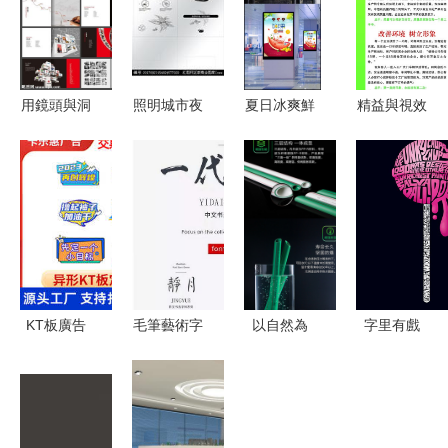
用鏡頭與洞
照明城市夜
夏日冰爽鮮
精益與視效
察，定義品
景 銅仁廣
果飲品海報
并重 燃動
牌視覺新高
告設計與重
設計文案
5S管理看
度——專業
慶極銳光
——以西瓜
板的廣告設
廣告設計書
LED的亮化
與純天然為
計之道
刊面世
藝術
靈感
KT板廣告
毛筆藝術字
以自然為
字里有戲
設計核心要
庫大全
筆，鐫刻時
創意廣告字
點 從創意
4000種中
代之美 偉
體設計新境
到落地的完
英文字體下
星產品廣告
界
整指南
載指南，助
設計海報的