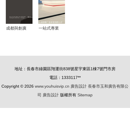
力廣告設計
魅力解析
創意升級
成都與創廣
一站式專業
告設計的粉
服務，賦能
絲文化 從
展會價值
共創到共贏
從設計到布
置，讓您省
地址：長春市綠園區翔運街838號星宇東區1棟7號門市房
心又省錢
電話：1333117**
Copyright © 2026
www.youhuisvip.cn
廣告設計
長春市玉和廣告有限公
司
廣告設計
版權所有
Sitemap