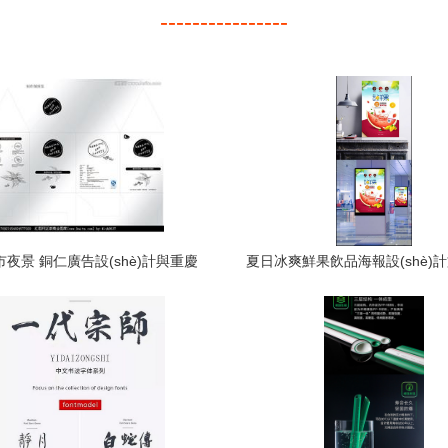
----------------
夜景 銅仁廣告設(shè)計與重慶
夏日冰爽鮮果飲品海報設(shè)
銳光LED的亮化藝術(shù)
以西瓜與純天然為靈感