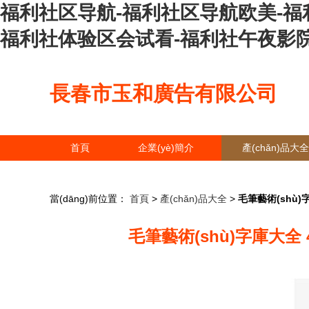
福利社区导航-福利社区导航欧美-福
福利社体验区会试看-福利社午夜影院
長春市玉和廣告有限公司
首頁
企業(yè)簡介
產(chǎn)品大全
當(dāng)前位置：
首頁
>
產(chǎn)品大全
>
毛筆藝術(shù)
毛筆藝術(shù)字庫大全 